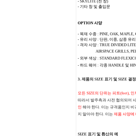
- SKYLITE (
천 창
)
- 기타 창 및 출입문
OPTION
사양
- 목재 수종
: PINE, OAK, MAPLE
- 유리 사양
:
단판
,
이중
,
삼중 유리
- 격자 사양
: TRUE DIVIDED LITE
AIRSPACE GRILLS, PERI
- 외부 색상
: STANDARD FLEXIC
- 하드 웨어
:
각종
HANDLE
및
HI
3.
제품의
SIZE
표기 및
SIZE
결정
모든
SIZE
의 단위는 피트
(feet),
인
따라서 발주측과 사전 협의되어 사
인
해야 한다
.
이는 규격품인지 비
지 말아야 한다
.
이는
제품 사양에
SIZE
표기 및 환산의 예