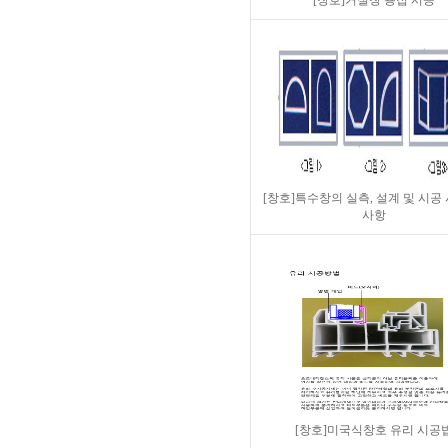
[창호]거실창 용접 시공
[창호]특수창의 실측, 설계 및 시공
사항
[창호]미국식창호 유리 시공