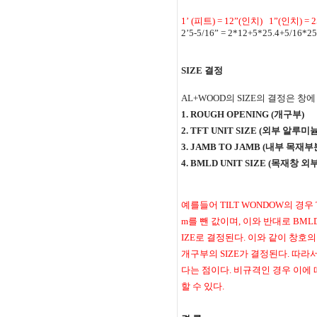
1’ (
피트
) = 12”(
인치
)
1”(
인치
) = 
2’5-5/16” = 2*12+5*25.4+5/16*25
SIZE
결정
AL+WOOD
의
SIZE
의 결정은 창에
1. ROUGH OPENING (
개구부
)
2. TFT UNIT SIZE (
외부 알루미늄
3. JAMB TO JAMB (
내부 목재부
4. BMLD UNIT SIZE (
목재창 외부
예를들어
TILT WONDOW
의 경우
m
를 뺀 값이며
,
이와 반대로
BMLD
IZE
로 결정된다
.
이와 같이 창호의
개구부의
SIZE
가 결정된다
.
따라서
다는 점이다
.
비규격인 경우 이에 
할 수 있다
.