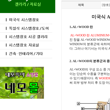
제목
[창호
미국식
A
.
1
AL+WOOD 란
AL+WOOD
란
ALUMINIUM
진 창을
AL+WOOD WINDO
WINDOW
의 분류군에 속하며
다
.
그러나 여기서는 미국식
A
2. AL+WOOD
의 분류군과 종
AL+WOOD
의 구성 요소 중 
이는 단순히 수종을 구분하는
수 있기 때문이다
.
즉
WOOD
써 외부 방부 처리 후 도장 마