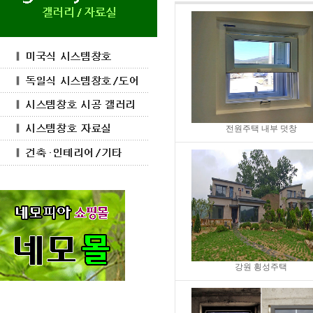
전원주택 내부 덧창
강원 횡성주택