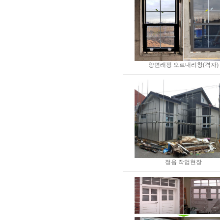
양면래핑 오르내리창(격자)
정읍 작업현장