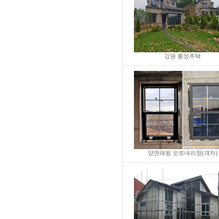
강원 횡성주택
양면래핑 오르내리창(격자)