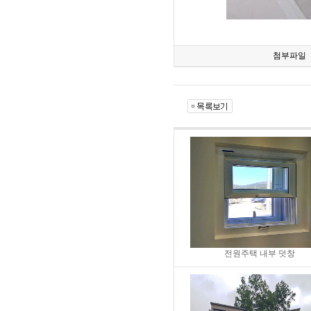
첨부파일
전원주택 내부 덧창