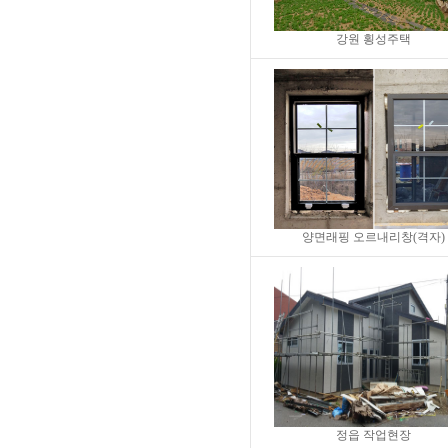
강원 횡성주택
양면래핑 오르내리창(격자)
정읍 작업현장