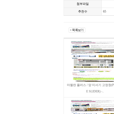
첨부파일
추천수
65
마젤란 플러스 / 양 미서기 고정창(P
E SLIDER) -..